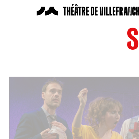
S
LES SPECTACLES
AUTOUR DES SPECTACLES
LE THÉÂTRE
ACTUALITÉS
BILLETTERIE
VOTRE VENUE AU THÉÂTRE
À TÉLÉCHARGER
S’INSCRIRE À LA NEWSLETTER