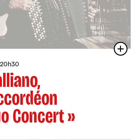
 20h30
lliano,
accordéon
yo Concert »