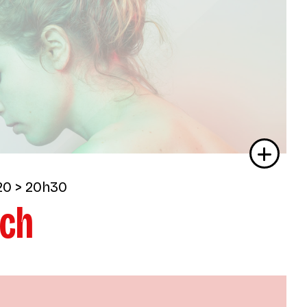
20
> 20h30
och