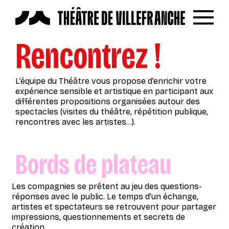
Reche
Menu
Rencontrez !
LES SPECTACLES
AUTOUR DES SPECTACLES
L’équipe du Théâtre vous propose d’enrichir votre
LE THÉÂTRE
expérience sensible et artistique en participant aux
différentes propositions organisées autour des
ACTUALITÉS
spectacles (visites du théâtre, répétition publique,
rencontres avec les artistes…).
BILLETTERIE
VOTRE VENUE AU THÉÂTRE
Bords de plateau
À TÉLÉCHARGER
Les compagnies se prêtent au jeu des questions-
S’INSCRIRE À LA NEWSLETTER
réponses avec le public. Le temps d’un échange,
artistes et spectateurs se retrouvent pour partager
impressions, questionnements et secrets de
Billetterie
création.