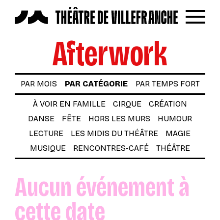
Reche
Menu
Afterwork
LES SPECTACLES
AUTOUR DES SPECTACLES
PAR MOIS
PAR CATÉGORIE
PAR TEMPS FORT
LE THÉÂTRE
À VOIR EN FAMILLE
CIRQUE
CRÉATION
ACTUALITÉS
DANSE
FÊTE
HORS LES MURS
HUMOUR
BILLETTERIE
LECTURE
LES MIDIS DU THÉÂTRE
MAGIE
VOTRE VENUE AU THÉÂTRE
MUSIQUE
RENCONTRES-CAFÉ
THÉÂTRE
À TÉLÉCHARGER
Aucun événement à
S’INSCRIRE À LA NEWSLETTER
cette date
Billetterie