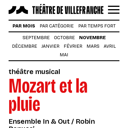
Reche
Menu
LES SPECTACLES
PAR MOIS
PAR CATÉGORIE
PAR TEMPS FORT
AUTOUR DES SPECTACLES
SEPTEMBRE
OCTOBRE
NOVEMBRE
DÉCEMBRE
JANVIER
FÉVRIER
MARS
AVRIL
LE THÉÂTRE
MAI
ACTUALITÉS
théâtre musical
BILLETTERIE
Mozart et la
VOTRE VENUE AU THÉÂTRE
pluie
À TÉLÉCHARGER
S’INSCRIRE À LA NEWSLETTER
Ensemble In & Out / Robin
Billetterie