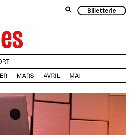
Rech
Billetterie
les
ORT
IER
MARS
AVRIL
MAI