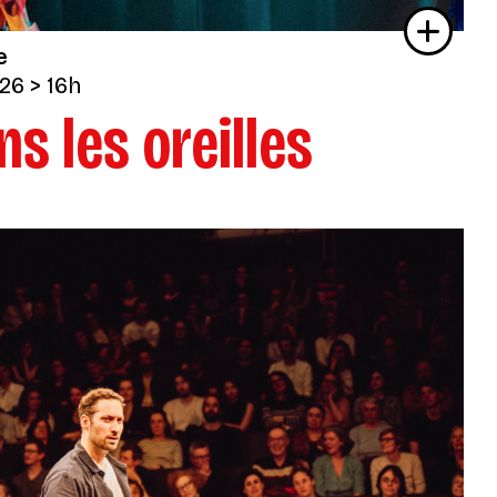
e
026
> 16h
ns les oreilles