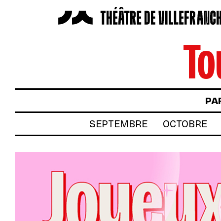
To
LES SPECTACLES
AUTOUR DES SPECTACLES
LE THÉÂTRE
PA
ACTUALITÉS
SEPTEMBRE
OCTOBRE
BILLETTERIE
VOTRE VENUE AU THÉÂTRE
À TÉLÉCHARGER
S’INSCRIRE À LA NEWSLETTER