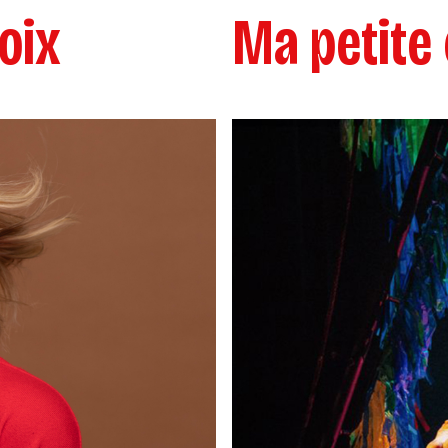
oix
Ma petite