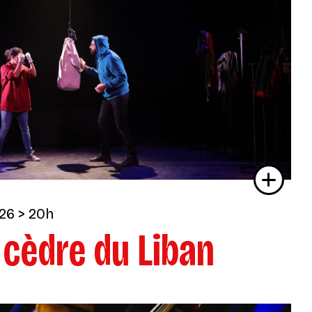
26
> 20h
 cèdre du Liban