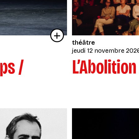
théâtre
jeudi 12 novembre 202
ps /
L’Abolition