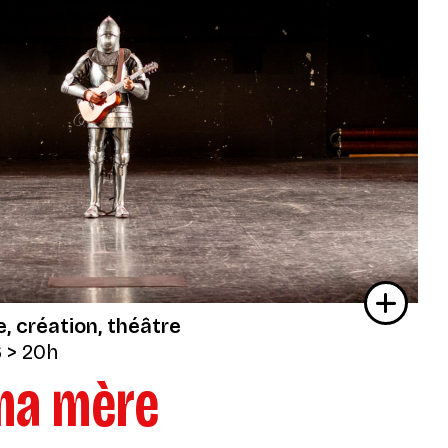
e
création
théâtre
6
> 20h
 ma mère