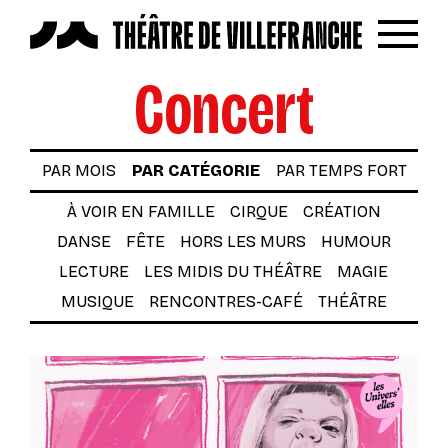
Reche
Menu
Concert
LES SPECTACLES
AUTOUR DES SPECTACLES
PAR MOIS
PAR CATÉGORIE
PAR TEMPS FORT
LE THÉÂTRE
À VOIR EN FAMILLE
CIRQUE
CRÉATION
ACTUALITÉS
DANSE
FÊTE
HORS LES MURS
HUMOUR
BILLETTERIE
LECTURE
LES MIDIS DU THÉÂTRE
MAGIE
VOTRE VENUE AU THÉÂTRE
MUSIQUE
RENCONTRES-CAFÉ
THÉÂTRE
À TÉLÉCHARGER
S’INSCRIRE À LA NEWSLETTER
Billetterie