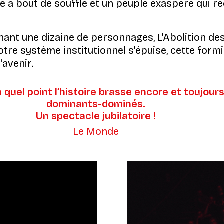
me à bout de souffle et un peuple exaspéré qui réc
rnant une dizaine de personnages,
L’Abolition de
tre système institutionnel s'épuise, cette formi
avenir.
 quel point l’histoire brasse encore et toujou
dominants-dominés.
Un spectacle jubilatoire !
Le Monde