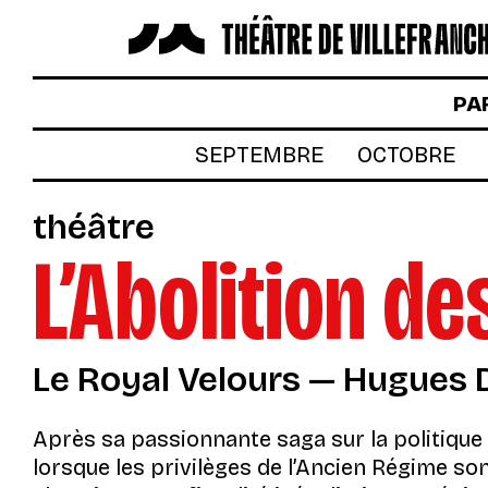
LES SPECTACLES
PA
AUTOUR DES SPECTACLES
SEPTEMBRE
OCTOBRE
LE THÉÂTRE
théâtre
ACTUALITÉS
L’Abolition de
BILLETTERIE
VOTRE VENUE AU THÉÂTRE
Le Royal Velours — Hugues
À TÉLÉCHARGER
S’INSCRIRE À LA NEWSLETTER
Après sa passionnante saga sur la politique 
lorsque les privilèges de l’Ancien Régime son