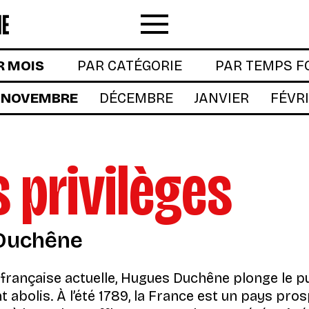
Menu
R MOIS
PAR CATÉGORIE
PAR TEMPS F
NOVEMBRE
DÉCEMBRE
JANVIER
FÉVR
s privilèges
 Duchêne
française actuelle, Hugues Duchêne plonge le pub
t abolis. À l’été 1789, la France est un pays pros