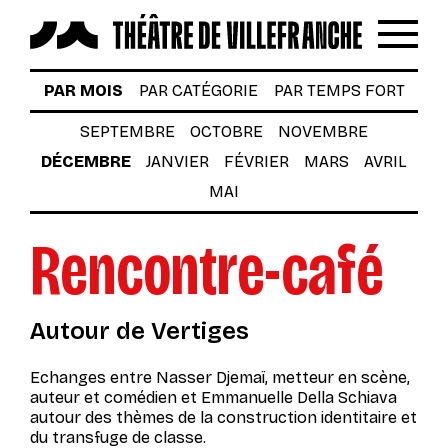
Reche
Menu
LES SPECTACLES
PAR MOIS
PAR CATÉGORIE
PAR TEMPS FORT
AUTOUR DES SPECTACLES
SEPTEMBRE
OCTOBRE
NOVEMBRE
DÉCEMBRE
JANVIER
FÉVRIER
MARS
AVRIL
LE THÉÂTRE
MAI
ACTUALITÉS
Rencontre-café
BILLETTERIE
VOTRE VENUE AU THÉÂTRE
Autour de Vertiges
À TÉLÉCHARGER
Echanges entre Nasser Djemaï, metteur en scène,
S’INSCRIRE À LA NEWSLETTER
auteur et comédien et Emmanuelle Della Schiava
autour des thèmes de la construction identitaire et
du transfuge de classe.
Billetterie