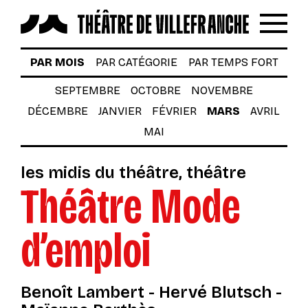
Reche
Menu
LES SPECTACLES
PAR MOIS
PAR CATÉGORIE
PAR TEMPS FORT
AUTOUR DES SPECTACLES
SEPTEMBRE
OCTOBRE
NOVEMBRE
DÉCEMBRE
JANVIER
FÉVRIER
MARS
AVRIL
LE THÉÂTRE
MAI
ACTUALITÉS
les midis du théâtre
théâtre
BILLETTERIE
Théâtre Mode
VOTRE VENUE AU THÉÂTRE
d’emploi
À TÉLÉCHARGER
S’INSCRIRE À LA NEWSLETTER
Benoît Lambert - Hervé Blutsch -
Billetterie