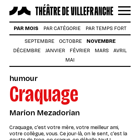
Reche
Menu
LES SPECTACLES
PAR MOIS
PAR CATÉGORIE
PAR TEMPS FORT
AUTOUR DES SPECTACLES
SEPTEMBRE
OCTOBRE
NOVEMBRE
DÉCEMBRE
JANVIER
FÉVRIER
MARS
AVRIL
LE THÉÂTRE
MAI
ACTUALITÉS
humour
BILLETTERIE
Craquage
VOTRE VENUE AU THÉÂTRE
À TÉLÉCHARGER
Marion Mezadorian
S’INSCRIRE À LA NEWSLETTER
Craquage
, c'est votre mère, votre meilleur ami,
votre collègue, vous. Ce jour-là, on le sent, c'est la
Billetterie
goutte de trop, on craque, on déballe tout !