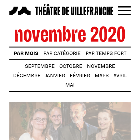
Reche
Menu
novembre 2020
LES SPECTACLES
AUTOUR DES SPECTACLES
PAR MOIS
PAR CATÉGORIE
PAR TEMPS FORT
LE THÉÂTRE
SEPTEMBRE
OCTOBRE
NOVEMBRE
ACTUALITÉS
DÉCEMBRE
JANVIER
FÉVRIER
MARS
AVRIL
BILLETTERIE
MAI
VOTRE VENUE AU THÉÂTRE
À TÉLÉCHARGER
S’INSCRIRE À LA NEWSLETTER
Billetterie