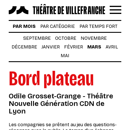
Reche
Menu
LES SPECTACLES
PAR MOIS
PAR CATÉGORIE
PAR TEMPS FORT
AUTOUR DES SPECTACLES
SEPTEMBRE
OCTOBRE
NOVEMBRE
DÉCEMBRE
JANVIER
FÉVRIER
MARS
AVRIL
LE THÉÂTRE
MAI
ACTUALITÉS
Bord plateau
BILLETTERIE
VOTRE VENUE AU THÉÂTRE
Odile Grosset-Grange - Théâtre
À TÉLÉCHARGER
Nouvelle Génération CDN de
Lyon
S’INSCRIRE À LA NEWSLETTER
Les compagnies se prêtent au jeu des questions-
Billetterie