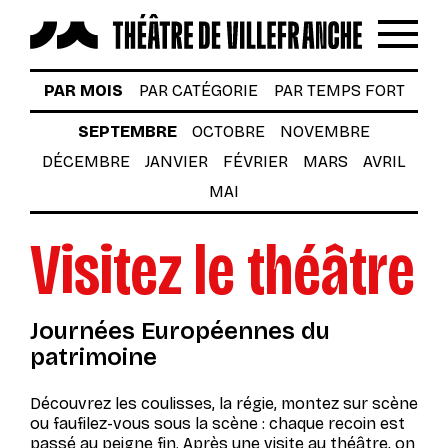
Reche
Menu
LES SPECTACLES
PAR MOIS
PAR CATÉGORIE
PAR TEMPS FORT
AUTOUR DES SPECTACLES
SEPTEMBRE
OCTOBRE
NOVEMBRE
DÉCEMBRE
JANVIER
FÉVRIER
MARS
AVRIL
LE THÉÂTRE
MAI
ACTUALITÉS
Visitez le théâtre
BILLETTERIE
VOTRE VENUE AU THÉÂTRE
Journées Européennes du
À TÉLÉCHARGER
patrimoine
S’INSCRIRE À LA NEWSLETTER
Découvrez les coulisses, la régie, montez sur scène
ou faufilez-vous sous la scène : chaque recoin est
Billetterie
passé au peigne fin. Après une visite au théâtre, on