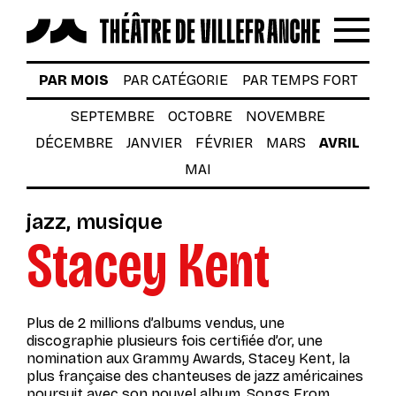
Reche
Menu
LES SPECTACLES
PAR MOIS
PAR CATÉGORIE
PAR TEMPS FORT
AUTOUR DES SPECTACLES
SEPTEMBRE
OCTOBRE
NOVEMBRE
DÉCEMBRE
JANVIER
FÉVRIER
MARS
AVRIL
LE THÉÂTRE
MAI
ACTUALITÉS
jazz
musique
BILLETTERIE
Stacey Kent
VOTRE VENUE AU THÉÂTRE
À TÉLÉCHARGER
Plus de 2 millions d’albums vendus, une
S’INSCRIRE À LA NEWSLETTER
discographie plusieurs fois certifiée d’or, une
nomination aux Grammy Awards, Stacey Kent, la
plus française des chanteuses de
jazz
américaines
Billetterie
poursuit avec son nouvel album,
Songs From