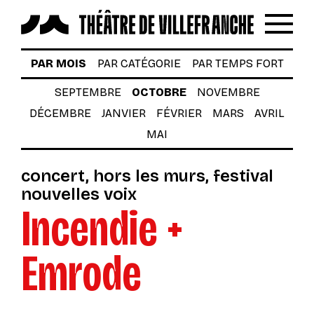
Reche
Menu
LES SPECTACLES
PAR MOIS
PAR CATÉGORIE
PAR TEMPS FORT
AUTOUR DES SPECTACLES
SEPTEMBRE
OCTOBRE
NOVEMBRE
DÉCEMBRE
JANVIER
FÉVRIER
MARS
AVRIL
LE THÉÂTRE
MAI
ACTUALITÉS
concert
hors les murs
festival
BILLETTERIE
nouvelles voix
Incendie +
VOTRE VENUE AU THÉÂTRE
À TÉLÉCHARGER
Emrode
S’INSCRIRE À LA NEWSLETTER
Billetterie