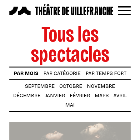
Reche
Menu
Tous les
LES SPECTACLES
AUTOUR DES SPECTACLES
spectacles
LE THÉÂTRE
ACTUALITÉS
PAR MOIS
PAR CATÉGORIE
PAR TEMPS FORT
BILLETTERIE
SEPTEMBRE
OCTOBRE
NOVEMBRE
VOTRE VENUE AU THÉÂTRE
DÉCEMBRE
JANVIER
FÉVRIER
MARS
AVRIL
MAI
À TÉLÉCHARGER
S’INSCRIRE À LA NEWSLETTER
Billetterie