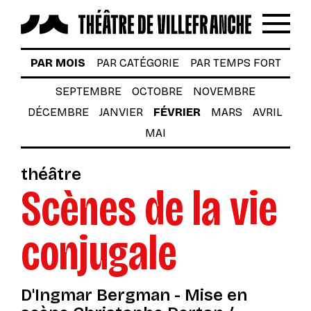
Reche
Menu
LES SPECTACLES
PAR MOIS
PAR CATÉGORIE
PAR TEMPS FORT
AUTOUR DES SPECTACLES
SEPTEMBRE
OCTOBRE
NOVEMBRE
DÉCEMBRE
JANVIER
FÉVRIER
MARS
AVRIL
LE THÉÂTRE
MAI
ACTUALITÉS
théâtre
BILLETTERIE
Scènes de la vie
VOTRE VENUE AU THÉÂTRE
conjugale
À TÉLÉCHARGER
S’INSCRIRE À LA NEWSLETTER
D'Ingmar Bergman - Mise en
Billetterie