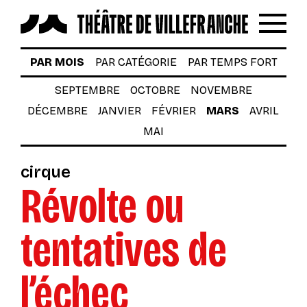
Reche
Menu
LES SPECTACLES
PAR MOIS
PAR CATÉGORIE
PAR TEMPS FORT
AUTOUR DES SPECTACLES
SEPTEMBRE
OCTOBRE
NOVEMBRE
DÉCEMBRE
JANVIER
FÉVRIER
MARS
AVRIL
LE THÉÂTRE
MAI
ACTUALITÉS
cirque
BILLETTERIE
Révolte ou
VOTRE VENUE AU THÉÂTRE
tentatives de
À TÉLÉCHARGER
S’INSCRIRE À LA NEWSLETTER
l’échec
Billetterie