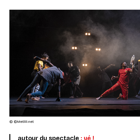
© ©Metlili.net
autour du spectacle
:
yé !