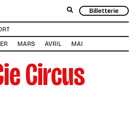
Rech
Billetterie
ORT
IER
MARS
AVRIL
MAI
Cie Circus