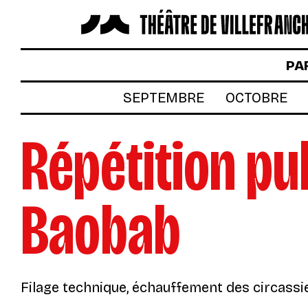
LES SPECTACLES
PA
AUTOUR DES SPECTACLES
SEPTEMBRE
OCTOBRE
LE THÉÂTRE
Répétition pu
ACTUALITÉS
BILLETTERIE
Baobab
VOTRE VENUE AU THÉÂTRE
À TÉLÉCHARGER
S’INSCRIRE À LA NEWSLETTER
Filage technique, échauffement des circassi