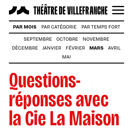
Reche
Menu
LES SPECTACLES
PAR MOIS
PAR CATÉGORIE
PAR TEMPS FORT
AUTOUR DES SPECTACLES
SEPTEMBRE
OCTOBRE
NOVEMBRE
DÉCEMBRE
JANVIER
FÉVRIER
MARS
AVRIL
LE THÉÂTRE
MAI
ACTUALITÉS
Questions-
BILLETTERIE
VOTRE VENUE AU THÉÂTRE
réponses avec
À TÉLÉCHARGER
la Cie La Maison
S’INSCRIRE À LA NEWSLETTER
Billetterie