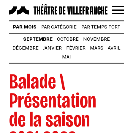
Reche
Menu
LES SPECTACLES
PAR MOIS
PAR CATÉGORIE
PAR TEMPS FORT
AUTOUR DES SPECTACLES
SEPTEMBRE
OCTOBRE
NOVEMBRE
DÉCEMBRE
JANVIER
FÉVRIER
MARS
AVRIL
LE THÉÂTRE
MAI
ACTUALITÉS
Balade \
BILLETTERIE
VOTRE VENUE AU THÉÂTRE
Présentation
À TÉLÉCHARGER
de la saison
S’INSCRIRE À LA NEWSLETTER
Billetterie