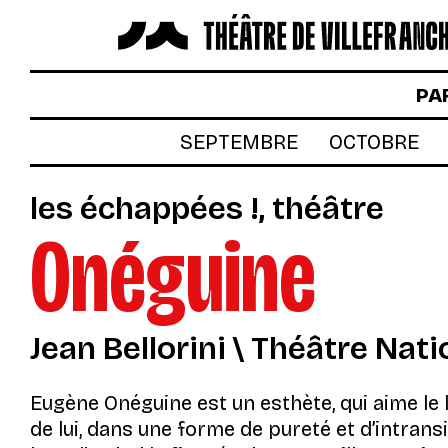
LES SPECTACLES
PA
AUTOUR DES SPECTACLES
SEPTEMBRE
OCTOBRE
LE THÉÂTRE
les échappées !
théâtre
ACTUALITÉS
Onéguine
BILLETTERIE
VOTRE VENUE AU THÉÂTRE
Jean Bellorini \ Théâtre Nat
À TÉLÉCHARGER
S’INSCRIRE À LA NEWSLETTER
Eugène Onéguine est un esthète, qui aime le l
de lui, dans une forme de pureté et d’intrans