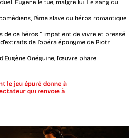
duel. Eugène le tue, malgré lui. Le sang du
s comédiens, l’âme slave du héros romantique
es de ce héros
impatient de vivre et pressé
d’extraits de l’opéra éponyme de Piotr
e d’Eugène Onéguine, l’œuvre phare
nt le jeu épuré donne à
ctateur qui renvoie à