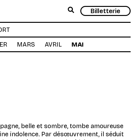
Rech
Billetterie
ORT
ER
MARS
AVRIL
MAI
 campagne, belle et sombre, tombe amoureuse
aine indolence. Par désœuvrement, il séduit