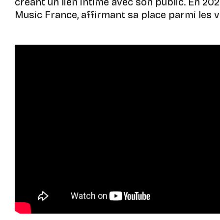
créant un lien intime avec son public. En 20
Music France, affirmant sa place parmi les 