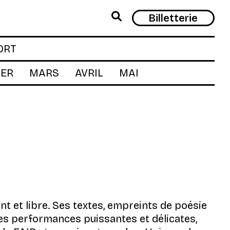
Rech
Billetterie
ORT
IER
MARS
AVRIL
MAI
t et libre. Ses textes, empreints de poésie
 des performances puissantes et délicates,