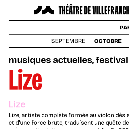
LES SPECTACLES
PA
AUTOUR DES SPECTACLES
SEPTEMBRE
OCTOBRE
LE THÉÂTRE
musiques actuelles
festiva
ACTUALITÉS
Lize
BILLETTERIE
VOTRE VENUE AU THÉÂTRE
À TÉLÉCHARGER
Lize
S’INSCRIRE À LA NEWSLETTER
Lize, artiste complète formée au violon dès 
et d'une force brute, traduisent une quête de