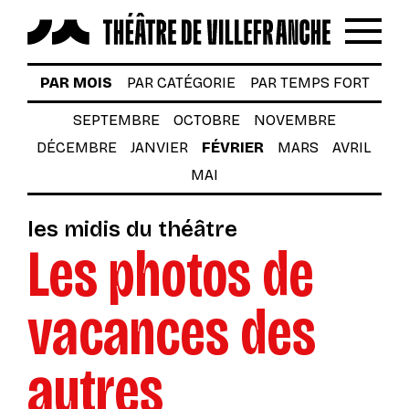
Reche
Menu
LES SPECTACLES
PAR MOIS
PAR CATÉGORIE
PAR TEMPS FORT
AUTOUR DES SPECTACLES
SEPTEMBRE
OCTOBRE
NOVEMBRE
DÉCEMBRE
JANVIER
FÉVRIER
MARS
AVRIL
LE THÉÂTRE
MAI
ACTUALITÉS
les midis du théâtre
BILLETTERIE
Les photos de
VOTRE VENUE AU THÉÂTRE
vacances des
À TÉLÉCHARGER
S’INSCRIRE À LA NEWSLETTER
autres
Billetterie