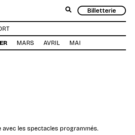
Rech
Billetterie
ORT
IER
MARS
AVRIL
MAI
e avec les spectacles programmés.