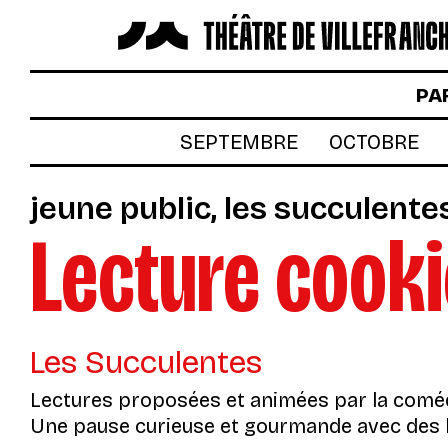
LES SPECTACLES
PA
AUTOUR DES SPECTACLES
SEPTEMBRE
OCTOBRE
LE THÉÂTRE
jeune public
les succulente
ACTUALITÉS
Lecture cook
BILLETTERIE
VOTRE VENUE AU THÉÂTRE
À TÉLÉCHARGER
Les Succulentes
S’INSCRIRE À LA NEWSLETTER
Lectures proposées et animées par la comé
Une pause curieuse et gourmande avec des l