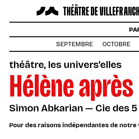
LES SPECTACLES
PA
AUTOUR DES SPECTACLES
SEPTEMBRE
OCTOBRE
LE THÉÂTRE
théâtre
les univers’elles
ACTUALITÉS
Hélène après 
BILLETTERIE
VOTRE VENUE AU THÉÂTRE
Simon Abkarian — Cie des 5
À TÉLÉCHARGER
S’INSCRIRE À LA NEWSLETTER
Pour des raisons indépendantes de notre v