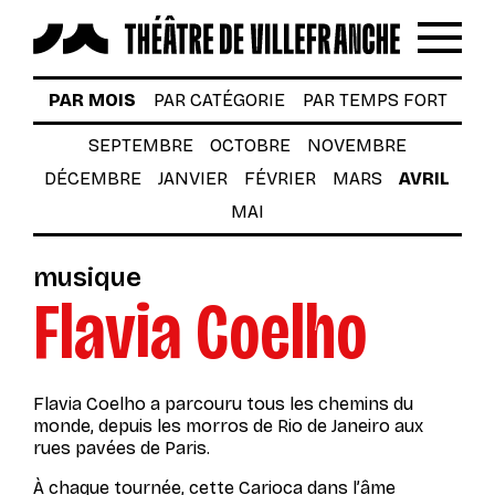
Reche
Menu
LES SPECTACLES
PAR MOIS
PAR CATÉGORIE
PAR TEMPS FORT
AUTOUR DES SPECTACLES
SEPTEMBRE
OCTOBRE
NOVEMBRE
DÉCEMBRE
JANVIER
FÉVRIER
MARS
AVRIL
LE THÉÂTRE
MAI
ACTUALITÉS
musique
BILLETTERIE
Flavia Coelho
VOTRE VENUE AU THÉÂTRE
À TÉLÉCHARGER
Flavia Coelho a parcouru tous les chemins du
S’INSCRIRE À LA NEWSLETTER
monde, depuis les morros de Rio de Janeiro aux
rues pavées de Paris.
Billetterie
À chaque tournée, cette Carioca dans l’âme