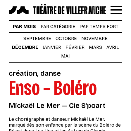
Reche
Menu
LES SPECTACLES
PAR MOIS
PAR CATÉGORIE
PAR TEMPS FORT
AUTOUR DES SPECTACLES
SEPTEMBRE
OCTOBRE
NOVEMBRE
DÉCEMBRE
JANVIER
FÉVRIER
MARS
AVRIL
LE THÉÂTRE
MAI
ACTUALITÉS
création
danse
BILLETTERIE
Enso – Boléro
VOTRE VENUE AU THÉÂTRE
À TÉLÉCHARGER
Mickaël Le Mer — Cie S'poart
S’INSCRIRE À LA NEWSLETTER
Le chorégraphe et danseur Mickaël Le Mer,
marqué dès son enfance par la scène du
Boléro
de
Billetterie
Béjart dans
Les Uns et les Autres
de Claude