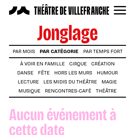
Reche
Menu
Jonglage
LES SPECTACLES
AUTOUR DES SPECTACLES
PAR MOIS
PAR CATÉGORIE
PAR TEMPS FORT
LE THÉÂTRE
À VOIR EN FAMILLE
CIRQUE
CRÉATION
ACTUALITÉS
DANSE
FÊTE
HORS LES MURS
HUMOUR
BILLETTERIE
LECTURE
LES MIDIS DU THÉÂTRE
MAGIE
VOTRE VENUE AU THÉÂTRE
MUSIQUE
RENCONTRES-CAFÉ
THÉÂTRE
À TÉLÉCHARGER
Aucun événement à
S’INSCRIRE À LA NEWSLETTER
cette date
Billetterie