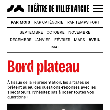
Reche
Menu
LES SPECTACLES
PAR MOIS
PAR CATÉGORIE
PAR TEMPS FORT
AUTOUR DES SPECTACLES
SEPTEMBRE
OCTOBRE
NOVEMBRE
DÉCEMBRE
JANVIER
FÉVRIER
MARS
AVRIL
LE THÉÂTRE
MAI
ACTUALITÉS
Bord plateau
BILLETTERIE
VOTRE VENUE AU THÉÂTRE
À l’issue de la représentation, les artistes se
À TÉLÉCHARGER
prêtent au jeu des questions-réponses avec les
spectateurs. N’hésitez pas à poser toutes vos
S’INSCRIRE À LA NEWSLETTER
questions !
Billetterie