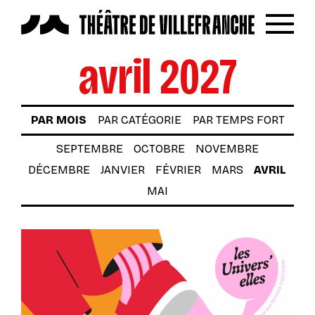
Reche
Menu
avril 2027
LES SPECTACLES
AUTOUR DES SPECTACLES
PAR MOIS
PAR CATÉGORIE
PAR TEMPS FORT
LE THÉÂTRE
SEPTEMBRE
OCTOBRE
NOVEMBRE
ACTUALITÉS
DÉCEMBRE
JANVIER
FÉVRIER
MARS
AVRIL
BILLETTERIE
MAI
VOTRE VENUE AU THÉÂTRE
À TÉLÉCHARGER
S’INSCRIRE À LA NEWSLETTER
Billetterie