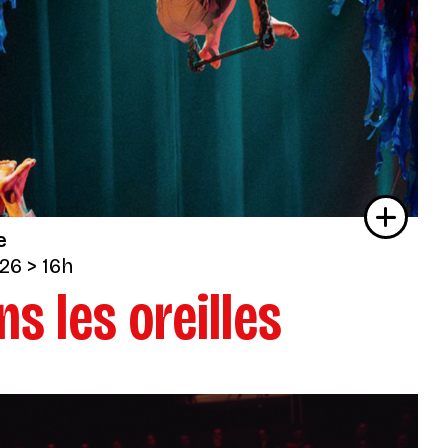
e
026
> 16h
ns les oreilles