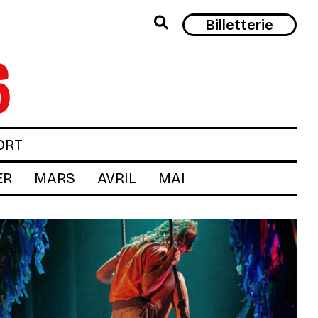
Rech
Billetterie
6
ORT
ER
MARS
AVRIL
MAI