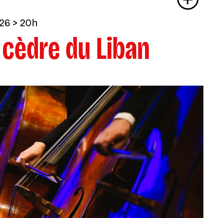
26
> 20h
 cèdre du Liban